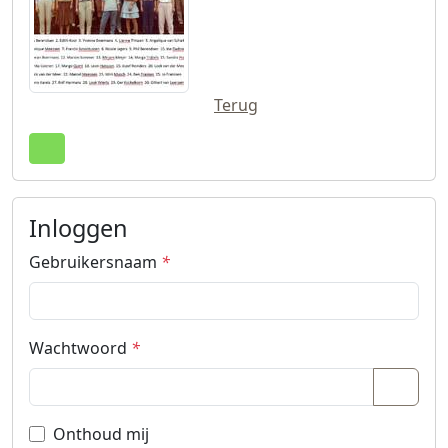
Terug
Terug naar boven
Inloggen
Gebruikersnaam
*
Wachtwoord
*
Wacht
Onthoud mij