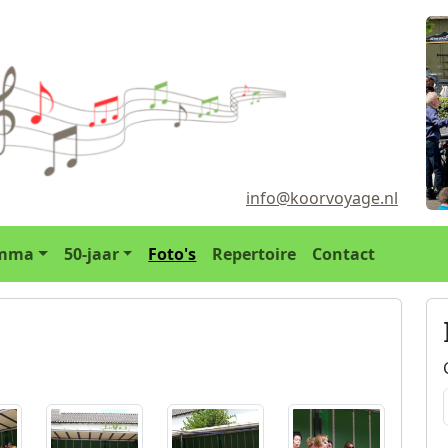
Koor V
Koo
info@koorvoyage.nl
(huidige)
amma
50-jaar
Foto's
Repertoire
Contact