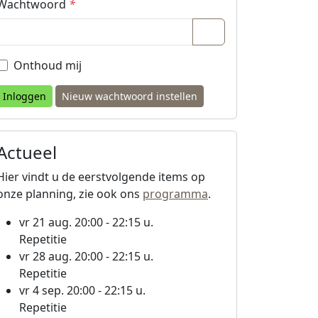
Wachtwoord
*
Wachtwoord is gem
Onthoud mij
Nieuw wachtwoord instellen
Actueel
Hier vindt u de eerstvolgende items op
onze planning, zie ook ons
programma
.
vr 21 aug. 20:00 - 22:15 u.
Repetitie
vr 28 aug. 20:00 - 22:15 u.
Repetitie
vr 4 sep. 20:00 - 22:15 u.
Repetitie