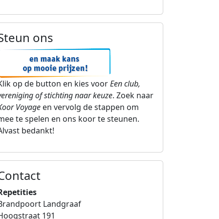
Steun ons
Klik op de button en kies voor
Een club,
vereniging of stichting naar keuze
. Zoek naar
Koor Voyage
en vervolg de stappen om
mee te spelen en ons koor te steunen.
Alvast bedankt!
Contact
Koor Voyage
Repetities
Brandpoort Landgraaf
Hoogstraat 191