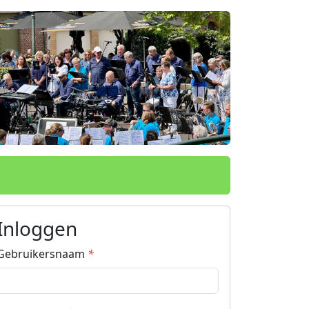
oyage op Facebook
r Voyage opInstagram
Inloggen
Gebruikersnaam
*