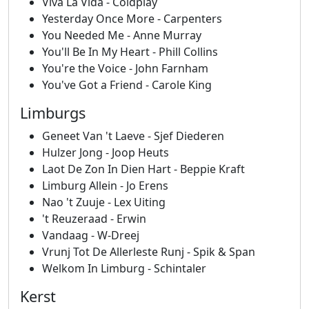
Viva La Vida - Coldplay
Yesterday Once More - Carpenters
You Needed Me - Anne Murray
You'll Be In My Heart - Phill Collins
You're the Voice - John Farnham
You've Got a Friend - Carole King
Limburgs
Geneet Van 't Laeve - Sjef Diederen
Hulzer Jong - Joop Heuts
Laot De Zon In Dien Hart - Beppie Kraft
Limburg Allein - Jo Erens
Nao 't Zuuje - Lex Uiting
't Reuzeraad - Erwin
Vandaag - W-Dreej
Vrunj Tot De Allerleste Runj - Spik & Span
Welkom In Limburg - Schintaler
Kerst