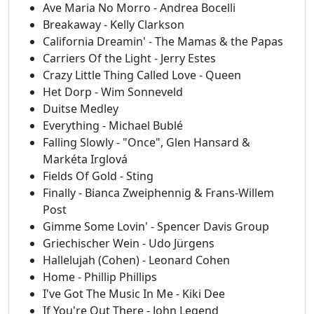
Ave Maria No Morro - Andrea Bocelli
Breakaway - Kelly Clarkson
California Dreamin' - The Mamas & the Papas
Carriers Of the Light - Jerry Estes
Crazy Little Thing Called Love - Queen
Het Dorp - Wim Sonneveld
Duitse Medley
Everything - Michael Bublé
Falling Slowly - "Once", Glen Hansard &
Markéta Irglová
Fields Of Gold - Sting
Finally - Bianca Zweiphennig & Frans-Willem
Post
Gimme Some Lovin' - Spencer Davis Group
Griechischer Wein - Udo Jürgens
Hallelujah (Cohen) - Leonard Cohen
Home - Phillip Phillips
I've Got The Music In Me - Kiki Dee
If You're Out There - John Legend