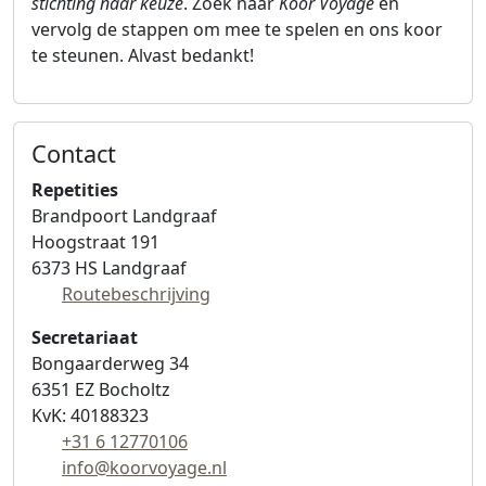
stichting naar keuze
. Zoek naar
Koor Voyage
en
vervolg de stappen om mee te spelen en ons koor
te steunen. Alvast bedankt!
Contact
Koor Voyage
Repetities
Brandpoort Landgraaf
Hoogstraat 191
6373 HS
Landgraaf
Routebeschrijving
Secretariaat
Bongaarderweg 34
6351 EZ
Bocholtz
KvK: 40188323
+31 6 12770106
info@koorvoyage.nl