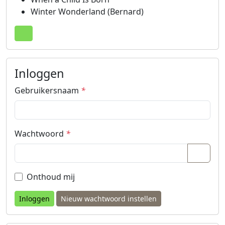
Winter Wonderland (Bernard)
Terug naar boven
Inloggen
Gebruikersnaam
*
Wachtwoord
*
Wacht
Onthoud mij
Nieuw wachtwoord instellen