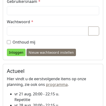
Gebruikersnaam
*
Wachtwoord
*
Wacht
Onthoud mij
Nieuw wachtwoord instellen
Actueel
Hier vindt u de eerstvolgende items op onze
planning, zie ook ons
programma
.
vr 21 aug. 20:00 - 22:15 u.
Repetitie
vr 28 aug. 20:00 - 22:15 u.